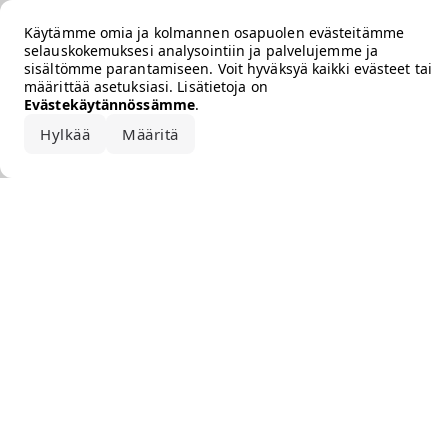
Error loading the brand
Käytämme omia ja kolmannen osapuolen evästeitämme
selauskokemuksesi analysointiin ja palvelujemme ja
sisältömme parantamiseen. Voit hyväksyä kaikki evästeet tai
määrittää asetuksiasi. Lisätietoja on
Evästekäytännössämme
.
Hylkää
Määritä
Hyväksy kaikki