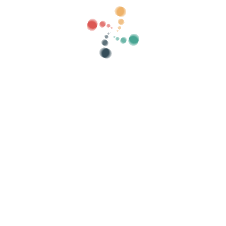
Kuinka järjestää tapahtuma verkossa?
Tapahtuman järjestämisen edut verkossa
Kuinka mainostaa tapahtumaasi verkossa?
Myy lippuja hyväntekeväisyystapahtumaan
Järjestä ja edistää musiikkikonsertteja
Järjestä ja mainosta jooga- ja pilatestunteja
ietosuojakäytäntö