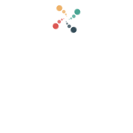
Hur organiserar man ett evenemang online?
Fördelar med att organisera ditt event online
Hur marknadsför du ditt evenemang online?
Sälj biljetter till ett välgörenhetsevenemang
Organisera och marknadsföra musikkonserter
Organisera och främja yoga- och pilatesklasser
etspolicy
-
Cookies