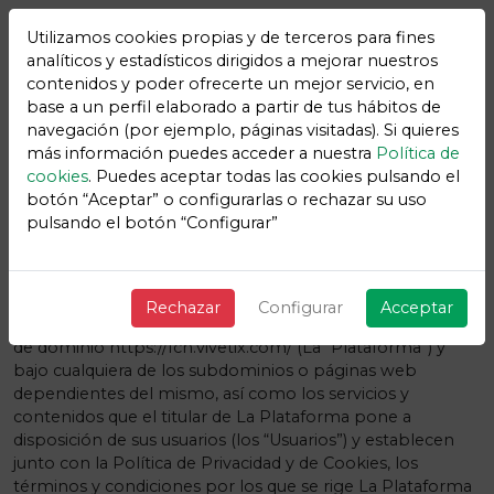
Utilizamos cookies propias y de terceros para fines
analíticos y estadísticos dirigidos a mejorar nuestros
contenidos y poder ofrecerte un mejor servicio, en
base a un perfil elaborado a partir de tus hábitos de
navegación (por ejemplo, páginas visitadas). Si quieres
TÉRMINOS Y
más información puedes acceder a nuestra
Política de
cookies
. Puedes aceptar todas las cookies pulsando el
CONDICIONES
F.C. Handbol
botón “Aceptar” o configurarlas o rechazar su uso
pulsando el botón “Configurar”
1. INFORMACIÓN GENERAL
Los presentes términos y condiciones regulan la
Rechazar
Configurar
Acceptar
utilización y el acceso de la web, alojada bajo el nombre
de dominio https://fch.vivetix.com/ (La “Plataforma”) y
bajo cualquiera de los subdominios o páginas web
dependientes del mismo, así como los servicios y
contenidos que el titular de La Plataforma pone a
disposición de sus usuarios (los “Usuarios”) y establecen
junto con la Política de Privacidad y de Cookies, los
términos y condiciones por los que se rige La Plataforma