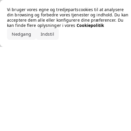
Error loading the brand
Vi bruger vores egne og tredjepartscookies til at analysere
din browsing og forbedre vores tjenester og indhold. Du kan
acceptere dem alle eller konfigurere dine præferencer. Du
kan finde flere oplysninger i vores
Cookiepolitik
Nedgang
Indstil
Accepter alle